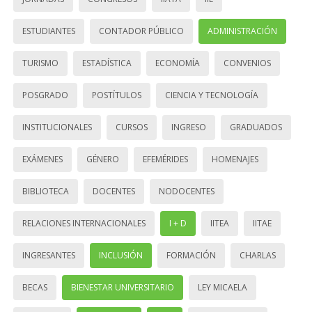
ESTUDIANTES
CONTADOR PÚBLICO
ADMINISTRACIÓN
TURISMO
ESTADÍSTICA
ECONOMÍA
CONVENIOS
POSGRADO
POSTÍTULOS
CIENCIA Y TECNOLOGÍA
INSTITUCIONALES
CURSOS
INGRESO
GRADUADOS
EXÁMENES
GÉNERO
EFEMÉRIDES
HOMENAJES
BIBLIOTECA
DOCENTES
NODOCENTES
RELACIONES INTERNACIONALES
I + D
IITEA
IITAE
INGRESANTES
INCLUSIÓN
FORMACIÓN
CHARLAS
BECAS
BIENESTAR UNIVERSITARIO
LEY MICAELA