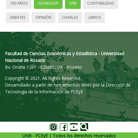
100 AÑOS
WORKSHOP
UNR
CONTABILIDAD
DEBATES
OPINIÓN
CHARLAS
LIBROS
Facultad de Ciencias Económicas y Estadística - Universidad
Nacional de Rosario
Bv. Oroño 1261 - S2000DSM - Rosario
Copyright © 2021. All Rights Reserved.
Desarrollado a partir de herramientas libres por la Dirección de
Tecnología de la Información de FCEyE
UNR - FCEyE | Todos los derechos reservados