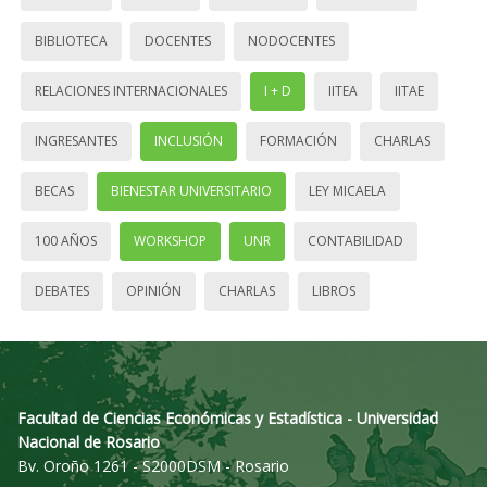
BIBLIOTECA
DOCENTES
NODOCENTES
RELACIONES INTERNACIONALES
I + D
IITEA
IITAE
INGRESANTES
INCLUSIÓN
FORMACIÓN
CHARLAS
BECAS
BIENESTAR UNIVERSITARIO
LEY MICAELA
100 AÑOS
WORKSHOP
UNR
CONTABILIDAD
DEBATES
OPINIÓN
CHARLAS
LIBROS
Facultad de Ciencias Económicas y Estadística - Universidad
Nacional de Rosario
Bv. Oroño 1261 - S2000DSM - Rosario