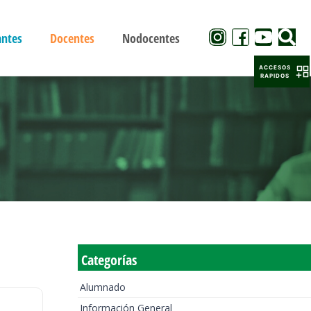
antes
Docentes
Nodocentes
ACCESOS
RAPIDOS
Categorías
Alumnado
Información General