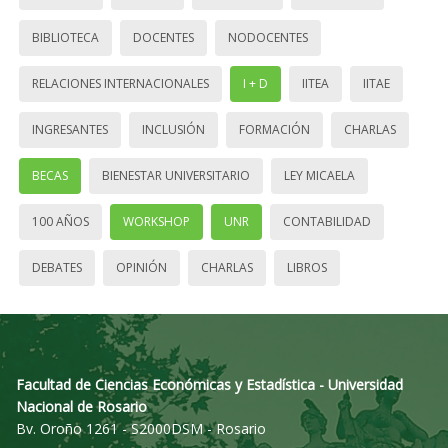
BIBLIOTECA
DOCENTES
NODOCENTES
RELACIONES INTERNACIONALES
I + D
IITEA
IITAE
INGRESANTES
INCLUSIÓN
FORMACIÓN
CHARLAS
BECAS
BIENESTAR UNIVERSITARIO
LEY MICAELA
100 AÑOS
WORKSHOP
UNR
CONTABILIDAD
DEBATES
OPINIÓN
CHARLAS
LIBROS
Facultad de Ciencias Económicas y Estadística - Universidad
Nacional de Rosario
Bv. Oroño 1261 - S2000DSM - Rosario