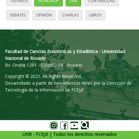
100 AÑOS
WORKSHOP
UNR
CONTABILIDAD
DEBATES
OPINIÓN
CHARLAS
LIBROS
Facultad de Ciencias Económicas y Estadística - Universidad
Nacional de Rosario
Bv. Oroño 1261 - S2000DSM - Rosario
Copyright © 2021. All Rights Reserved.
Desarrollado a partir de herramientas libres por la Dirección de
Tecnología de la Información de FCEyE
UNR - FCEyE | Todos los derechos reservados