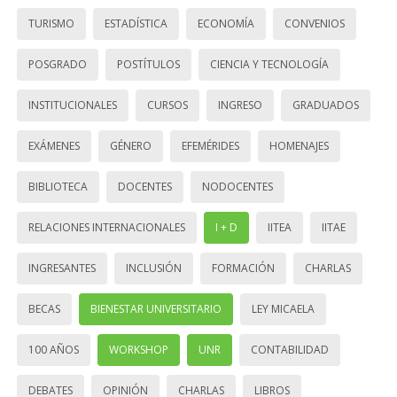
TURISMO
ESTADÍSTICA
ECONOMÍA
CONVENIOS
POSGRADO
POSTÍTULOS
CIENCIA Y TECNOLOGÍA
INSTITUCIONALES
CURSOS
INGRESO
GRADUADOS
EXÁMENES
GÉNERO
EFEMÉRIDES
HOMENAJES
BIBLIOTECA
DOCENTES
NODOCENTES
RELACIONES INTERNACIONALES
I + D
IITEA
IITAE
INGRESANTES
INCLUSIÓN
FORMACIÓN
CHARLAS
BECAS
BIENESTAR UNIVERSITARIO
LEY MICAELA
100 AÑOS
WORKSHOP
UNR
CONTABILIDAD
DEBATES
OPINIÓN
CHARLAS
LIBROS