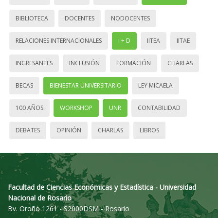
BIBLIOTECA
DOCENTES
NODOCENTES
RELACIONES INTERNACIONALES
I + D
IITEA
IITAE
INGRESANTES
INCLUSIÓN
FORMACIÓN
CHARLAS
BECAS
BIENESTAR UNIVERSITARIO
LEY MICAELA
100 AÑOS
WORKSHOP
UNR
CONTABILIDAD
DEBATES
OPINIÓN
CHARLAS
LIBROS
Facultad de Ciencias Económicas y Estadística - Universidad
Nacional de Rosario
Bv. Oroño 1261 - S2000DSM - Rosario