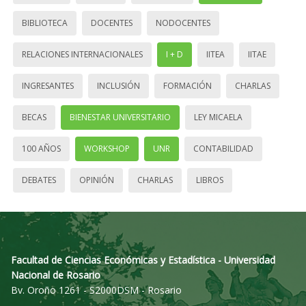
BIBLIOTECA
DOCENTES
NODOCENTES
RELACIONES INTERNACIONALES
I + D
IITEA
IITAE
INGRESANTES
INCLUSIÓN
FORMACIÓN
CHARLAS
BECAS
BIENESTAR UNIVERSITARIO
LEY MICAELA
100 AÑOS
WORKSHOP
UNR
CONTABILIDAD
DEBATES
OPINIÓN
CHARLAS
LIBROS
Facultad de Ciencias Económicas y Estadística - Universidad
Nacional de Rosario
Bv. Oroño 1261 - S2000DSM - Rosario