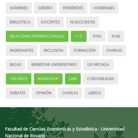
EXÁMENES
GÉNERO
EFEMÉRIDES
HOMENAJES
BIBLIOTECA
DOCENTES
NODOCENTES
RELACIONES INTERNACIONALES
I + D
IITEA
IITAE
INGRESANTES
INCLUSIÓN
FORMACIÓN
CHARLAS
BECAS
BIENESTAR UNIVERSITARIO
LEY MICAELA
100 AÑOS
WORKSHOP
UNR
CONTABILIDAD
DEBATES
OPINIÓN
CHARLAS
LIBROS
Facultad de Ciencias Económicas y Estadística - Universidad
Nacional de Rosario