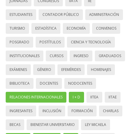
JORNADAS
CONGRESOS
IIATA
IIE
ESTUDIANTES
CONTADOR PÚBLICO
ADMINISTRACIÓN
TURISMO
ESTADÍSTICA
ECONOMÍA
CONVENIOS
POSGRADO
POSTÍTULOS
CIENCIA Y TECNOLOGÍA
INSTITUCIONALES
CURSOS
INGRESO
GRADUADOS
EXÁMENES
GÉNERO
EFEMÉRIDES
HOMENAJES
BIBLIOTECA
DOCENTES
NODOCENTES
RELACIONES INTERNACIONALES
I + D
IITEA
IITAE
INGRESANTES
INCLUSIÓN
FORMACIÓN
CHARLAS
BECAS
BIENESTAR UNIVERSITARIO
LEY MICAELA