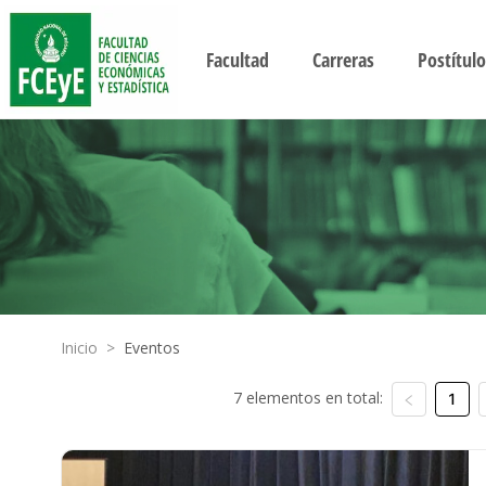
Facultad
Carreras
Postítulo
Inicio
>
Eventos
7 elementos en total:
1