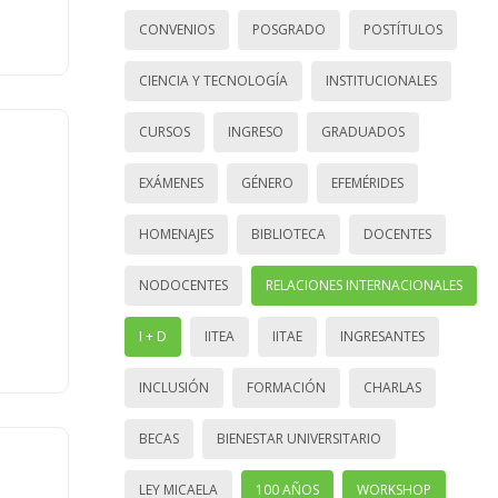
CONVENIOS
POSGRADO
POSTÍTULOS
CIENCIA Y TECNOLOGÍA
INSTITUCIONALES
CURSOS
INGRESO
GRADUADOS
EXÁMENES
GÉNERO
EFEMÉRIDES
HOMENAJES
BIBLIOTECA
DOCENTES
NODOCENTES
RELACIONES INTERNACIONALES
I + D
IITEA
IITAE
INGRESANTES
INCLUSIÓN
FORMACIÓN
CHARLAS
BECAS
BIENESTAR UNIVERSITARIO
LEY MICAELA
100 AÑOS
WORKSHOP