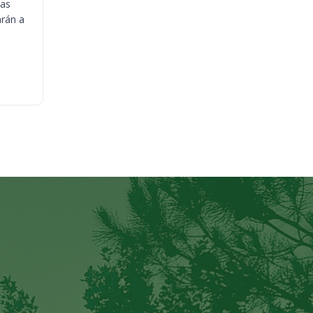
ias
arán a