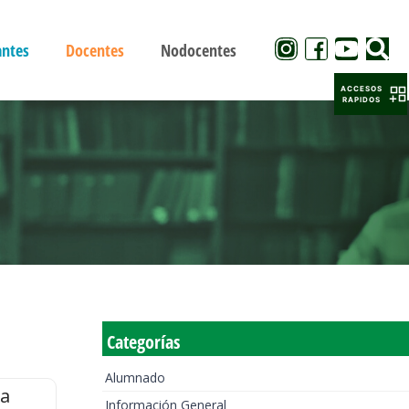
antes
Docentes
Nodocentes
ACCESOS
RAPIDOS
Categorías
Alumnado
la
Información General