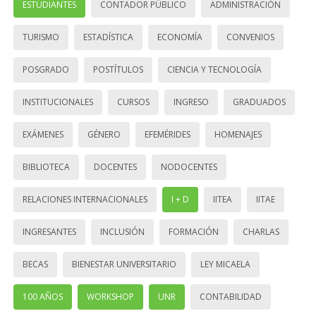
ESTUDIANTES
CONTADOR PÚBLICO
ADMINISTRACIÓN
TURISMO
ESTADÍSTICA
ECONOMÍA
CONVENIOS
POSGRADO
POSTÍTULOS
CIENCIA Y TECNOLOGÍA
INSTITUCIONALES
CURSOS
INGRESO
GRADUADOS
EXÁMENES
GÉNERO
EFEMÉRIDES
HOMENAJES
BIBLIOTECA
DOCENTES
NODOCENTES
RELACIONES INTERNACIONALES
I + D
IITEA
IITAE
INGRESANTES
INCLUSIÓN
FORMACIÓN
CHARLAS
BECAS
BIENESTAR UNIVERSITARIO
LEY MICAELA
100 AÑOS
WORKSHOP
UNR
CONTABILIDAD