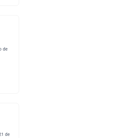
o de
21 de