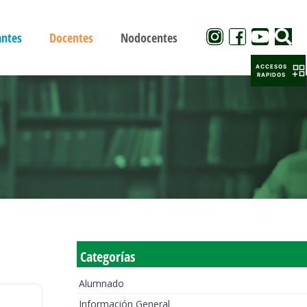
antes
Docentes
Nodocentes
ACCESOS
RAPIDOS
Categorías
Alumnado
Información General