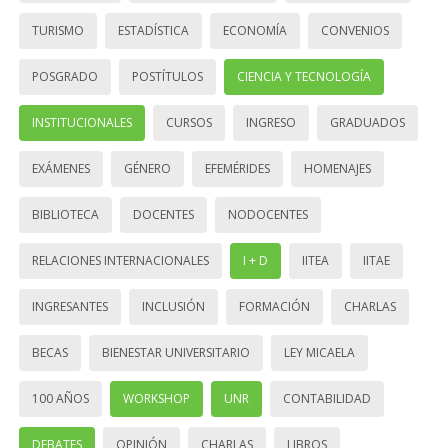
TURISMO
ESTADÍSTICA
ECONOMÍA
CONVENIOS
POSGRADO
POSTÍTULOS
CIENCIA Y TECNOLOGÍA
INSTITUCIONALES
CURSOS
INGRESO
GRADUADOS
EXÁMENES
GÉNERO
EFEMÉRIDES
HOMENAJES
BIBLIOTECA
DOCENTES
NODOCENTES
RELACIONES INTERNACIONALES
I + D
IITEA
IITAE
INGRESANTES
INCLUSIÓN
FORMACIÓN
CHARLAS
BECAS
BIENESTAR UNIVERSITARIO
LEY MICAELA
100 AÑOS
WORKSHOP
UNR
CONTABILIDAD
DEBATES
OPINIÓN
CHARLAS
LIBROS