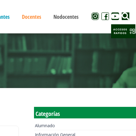
antes
Docentes
Nodocentes
ACCESOS
RAPIDOS
Categorías
Alumnado
Información General