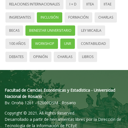
RELACIONES INTERNACIONALES
I + D
IITEA
IITAE
INGRESANTES
INCLUSIÓN
FORMACIÓN
CHARLAS
BECAS
BIENESTAR UNIVERSITARIO
LEY MICAELA
100 AÑOS
WORKSHOP
UNR
CONTABILIDAD
DEBATES
OPINIÓN
CHARLAS
LIBROS
Facultad de Ciencias Económicas y Estadística - Universidad
Nacional de Rosario
Bv. Oroño 1261 - S2000DSM - Rosario
Copyright © 2021. All Rights Reserved.
Desarrollado a partir de herramientas libres por la Dirección de
Tecnología de la Información de FCEyE