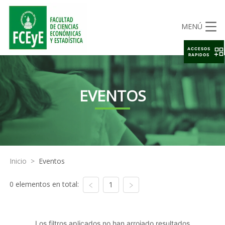
MENÚ
ACCESOS
RAPIDOS
EVENTOS
Inicio
>
Eventos
0 elementos en total:
1
Los filtros aplicados no han arrojado resultados