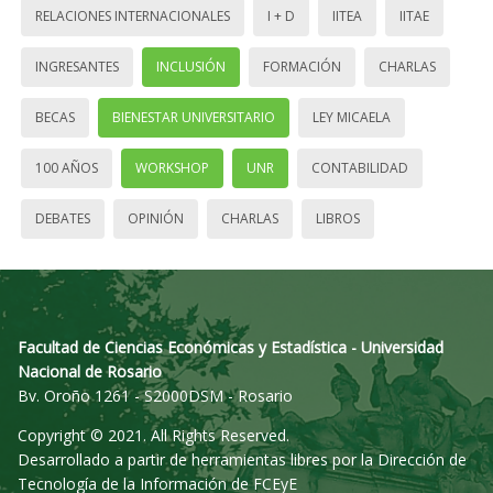
RELACIONES INTERNACIONALES
I + D
IITEA
IITAE
INGRESANTES
INCLUSIÓN
FORMACIÓN
CHARLAS
BECAS
BIENESTAR UNIVERSITARIO
LEY MICAELA
100 AÑOS
WORKSHOP
UNR
CONTABILIDAD
DEBATES
OPINIÓN
CHARLAS
LIBROS
Facultad de Ciencias Económicas y Estadística - Universidad
Nacional de Rosario
Bv. Oroño 1261 - S2000DSM - Rosario
Copyright © 2021. All Rights Reserved.
Desarrollado a partir de herramientas libres por la Dirección de
Tecnología de la Información de FCEyE