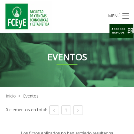
MENÚ
ACCESOS
RAPIDOS
EVENTOS
Inicio
>
Eventos
0 elementos en total:
1
Los filtros aplicados no han arrojado resultados