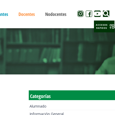
antes
Docentes
Nodocentes
ACCESOS
RAPIDOS
Categorías
Alumnado
Información General