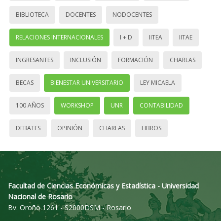
BIBLIOTECA
DOCENTES
NODOCENTES
RELACIONES INTERNACIONALES
I + D
IITEA
IITAE
INGRESANTES
INCLUSIÓN
FORMACIÓN
CHARLAS
BECAS
BIENESTAR UNIVERSITARIO
LEY MICAELA
100 AÑOS
WORKSHOP
UNR
CONTABILIDAD
DEBATES
OPINIÓN
CHARLAS
LIBROS
Facultad de Ciencias Económicas y Estadística - Universidad
Nacional de Rosario
Bv. Oroño 1261 - S2000DSM - Rosario