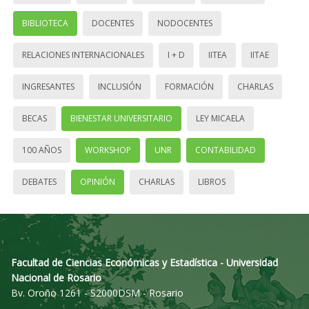
BIBLIOTECA
DOCENTES
NODOCENTES
RELACIONES INTERNACIONALES
I + D
IITEA
IITAE
INGRESANTES
INCLUSIÓN
FORMACIÓN
CHARLAS
BECAS
BIENESTAR UNIVERSITARIO
LEY MICAELA
100 AÑOS
WORKSHOP
UNR
CONTABILIDAD
DEBATES
OPINIÓN
CHARLAS
LIBROS
Facultad de Ciencias Económicas y Estadística - Universidad
Nacional de Rosario
Bv. Oroño 1261 - S2000DSM - Rosario