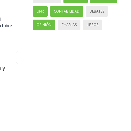
UNR
CONTABILIDAD
DEBATES
l
OPINIÓN
CHARLAS
LIBROS
octubre
 y