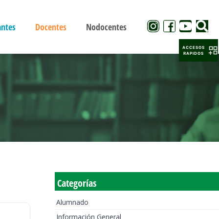
antes
Docentes
Nodocentes
ACCESOS
RAPIDOS
Categorías
Alumnado
Información General