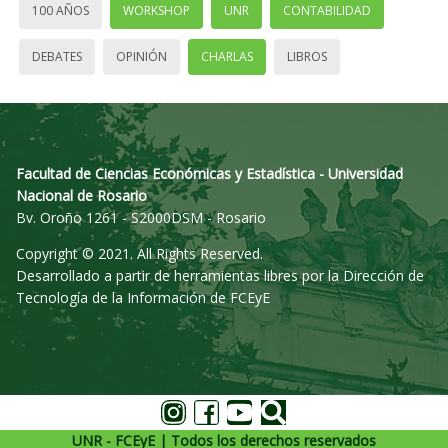
100 AÑOS
WORKSHOP
UNR
CONTABILIDAD
DEBATES
OPINIÓN
CHARLAS
LIBROS
Facultad de Ciencias Económicas y Estadística - Universidad
Nacional de Rosario
Bv. Oroño 1261 - S2000DSM - Rosario
Copyright © 2021. All Rights Reserved.
Desarrollado a partir de herramientas libres por la Dirección de
Tecnología de la Información de FCEyE
UNR - FCEyE | Todos los derechos reservados