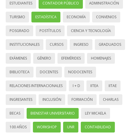
ESTUDIANTES
CONTADOR PÚBLICO
ADMINISTRACIÓN
TURISMO
ESTADÍSTICA
ECONOMÍA
CONVENIOS
POSGRADO
POSTÍTULOS
CIENCIA Y TECNOLOGÍA
INSTITUCIONALES
CURSOS
INGRESO
GRADUADOS
EXÁMENES
GÉNERO
EFEMÉRIDES
HOMENAJES
BIBLIOTECA
DOCENTES
NODOCENTES
RELACIONES INTERNACIONALES
I + D
IITEA
IITAE
INGRESANTES
INCLUSIÓN
FORMACIÓN
CHARLAS
BECAS
BIENESTAR UNIVERSITARIO
LEY MICAELA
100 AÑOS
WORKSHOP
UNR
CONTABILIDAD