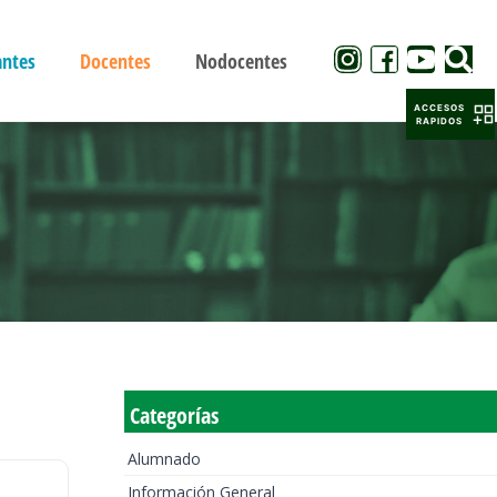
antes
Docentes
Nodocentes
ACCESOS
RAPIDOS
Categorías
Alumnado
Información General