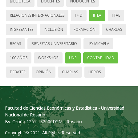
BIBLIOTECA
DOCENTES
NODOCENTES
RELACIONES INTERNACIONALES
I + D
IITEA
IITAE
INGRESANTES
INCLUSIÓN
FORMACIÓN
CHARLAS
BECAS
BIENESTAR UNIVERSITARIO
LEY MICAELA
100 AÑOS
WORKSHOP
UNR
CONTABILIDAD
DEBATES
OPINIÓN
CHARLAS
LIBROS
Facultad de Ciencias Económicas y Estadística - Universidad
Nacional de Rosario
Bv. Oroño 1261 - S2000DSM - Rosario
Copyright © 2021. All Rights Reserved.