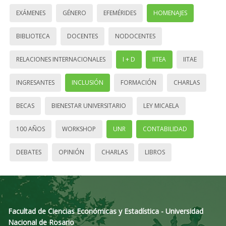
EXÁMENES
GÉNERO
EFEMÉRIDES
HOMENAJES
BIBLIOTECA
DOCENTES
NODOCENTES
RELACIONES INTERNACIONALES
I + D
IITEA
IITAE
INGRESANTES
INCLUSIÓN
FORMACIÓN
CHARLAS
BECAS
BIENESTAR UNIVERSITARIO
LEY MICAELA
100 AÑOS
WORKSHOP
UNR
CONTABILIDAD
DEBATES
OPINIÓN
CHARLAS
LIBROS
Facultad de Ciencias Económicas y Estadística - Universidad
Nacional de Rosario