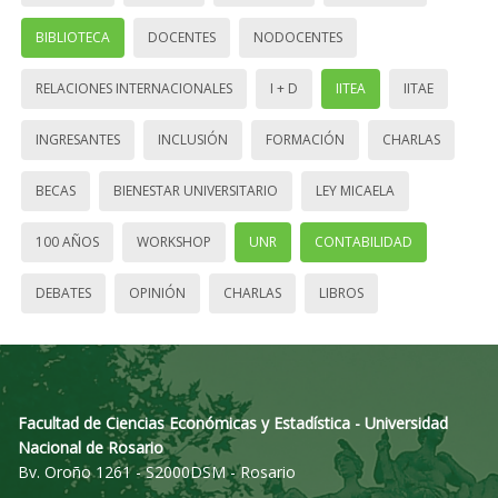
BIBLIOTECA
DOCENTES
NODOCENTES
RELACIONES INTERNACIONALES
I + D
IITEA
IITAE
INGRESANTES
INCLUSIÓN
FORMACIÓN
CHARLAS
BECAS
BIENESTAR UNIVERSITARIO
LEY MICAELA
100 AÑOS
WORKSHOP
UNR
CONTABILIDAD
DEBATES
OPINIÓN
CHARLAS
LIBROS
Facultad de Ciencias Económicas y Estadística - Universidad
Nacional de Rosario
Bv. Oroño 1261 - S2000DSM - Rosario