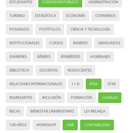
ESTUDIANTES
CONTADOR PÚBLICO
ADMINISTRACIÓN
TURISMO
ESTADÍSTICA
ECONOMÍA
CONVENIOS
POSGRADO
POSTÍTULOS
CIENCIA Y TECNOLOGÍA
INSTITUCIONALES
CURSOS
INGRESO
GRADUADOS
EXÁMENES
GÉNERO
EFEMÉRIDES
HOMENAJES
BIBLIOTECA
DOCENTES
NODOCENTES
RELACIONES INTERNACIONALES
I + D
IITEA
IITAE
INGRESANTES
INCLUSIÓN
FORMACIÓN
CHARLAS
BECAS
BIENESTAR UNIVERSITARIO
LEY MICAELA
100 AÑOS
WORKSHOP
UNR
CONTABILIDAD