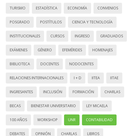
TURISMO
ESTADÍSTICA
ECONOMÍA
CONVENIOS
POSGRADO
POSTÍTULOS
CIENCIA Y TECNOLOGÍA
INSTITUCIONALES
CURSOS
INGRESO
GRADUADOS
EXÁMENES
GÉNERO
EFEMÉRIDES
HOMENAJES
BIBLIOTECA
DOCENTES
NODOCENTES
RELACIONES INTERNACIONALES
I + D
IITEA
IITAE
INGRESANTES
INCLUSIÓN
FORMACIÓN
CHARLAS
BECAS
BIENESTAR UNIVERSITARIO
LEY MICAELA
100 AÑOS
WORKSHOP
UNR
CONTABILIDAD
DEBATES
OPINIÓN
CHARLAS
LIBROS