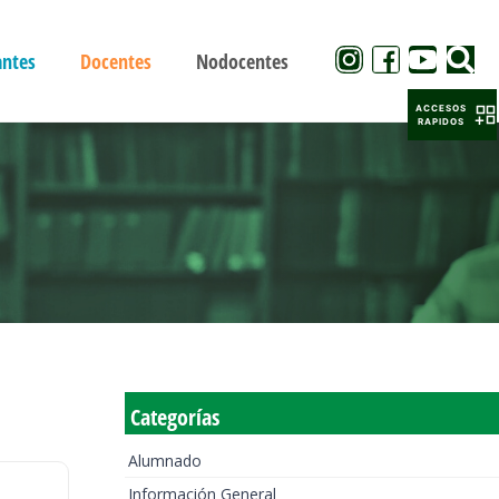
antes
Docentes
Nodocentes
ACCESOS
RAPIDOS
Categorías
Alumnado
Información General