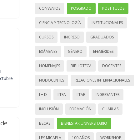
CONVENIOS
POSGRADO
POSTÍTULOS
CIENCIA Y TECNOLOGÍA
INSTITUCIONALES
CURSOS
INGRESO
GRADUADOS
EXÁMENES
GÉNERO
EFEMÉRIDES
HOMENAJES
BIBLIOTECA
DOCENTES
l
octubre
NODOCENTES
RELACIONES INTERNACIONALES
I + D
IITEA
IITAE
INGRESANTES
INCLUSIÓN
FORMACIÓN
CHARLAS
 de
BECAS
BIENESTAR UNIVERSITARIO
LEY MICAELA
100 AÑOS
WORKSHOP