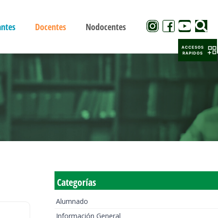
antes
Docentes
Nodocentes
ACCESOS
RAPIDOS
Categorías
Alumnado
Información General