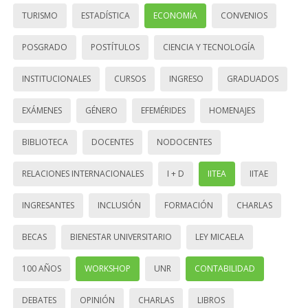
TURISMO
ESTADÍSTICA
ECONOMÍA
CONVENIOS
POSGRADO
POSTÍTULOS
CIENCIA Y TECNOLOGÍA
INSTITUCIONALES
CURSOS
INGRESO
GRADUADOS
EXÁMENES
GÉNERO
EFEMÉRIDES
HOMENAJES
BIBLIOTECA
DOCENTES
NODOCENTES
RELACIONES INTERNACIONALES
I + D
IITEA
IITAE
INGRESANTES
INCLUSIÓN
FORMACIÓN
CHARLAS
BECAS
BIENESTAR UNIVERSITARIO
LEY MICAELA
100 AÑOS
WORKSHOP
UNR
CONTABILIDAD
DEBATES
OPINIÓN
CHARLAS
LIBROS