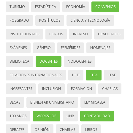
TURISMO
ESTADÍSTICA
ECONOMÍA
CONVENIOS
POSGRADO
POSTÍTULOS
CIENCIA Y TECNOLOGÍA
INSTITUCIONALES
CURSOS
INGRESO
GRADUADOS
EXÁMENES
GÉNERO
EFEMÉRIDES
HOMENAJES
BIBLIOTECA
DOCENTES
NODOCENTES
RELACIONES INTERNACIONALES
I + D
IITEA
IITAE
INGRESANTES
INCLUSIÓN
FORMACIÓN
CHARLAS
BECAS
BIENESTAR UNIVERSITARIO
LEY MICAELA
100 AÑOS
WORKSHOP
UNR
CONTABILIDAD
DEBATES
OPINIÓN
CHARLAS
LIBROS