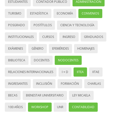
ESTUDIANTES
CONTADOR PÚBLICO
ADMINISTRACIÓN
TURISMO
ESTADÍSTICA
ECONOMÍA
CONVENIOS
POSGRADO
POSTÍTULOS
CIENCIA Y TECNOLOGÍA
INSTITUCIONALES
CURSOS
INGRESO
GRADUADOS
EXÁMENES
GÉNERO
EFEMÉRIDES
HOMENAJES
BIBLIOTECA
DOCENTES
NODOCENTES
RELACIONES INTERNACIONALES
I + D
IITEA
IITAE
INGRESANTES
INCLUSIÓN
FORMACIÓN
CHARLAS
BECAS
BIENESTAR UNIVERSITARIO
LEY MICAELA
100 AÑOS
WORKSHOP
UNR
CONTABILIDAD