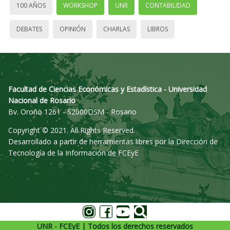
100 AÑOS
WORKSHOP
UNR
CONTABILIDAD
DEBATES
OPINIÓN
CHARLAS
LIBROS
Facultad de Ciencias Económicas y Estadística - Universidad
Nacional de Rosario
Bv. Oroño 1261 - S2000DSM - Rosario
Copyright © 2021. All Rights Reserved.
Desarrollado a partir de herramientas libres por la Dirección de
Tecnología de la Información de FCEyE
UNR - FCEyE | Todos los derechos reservados