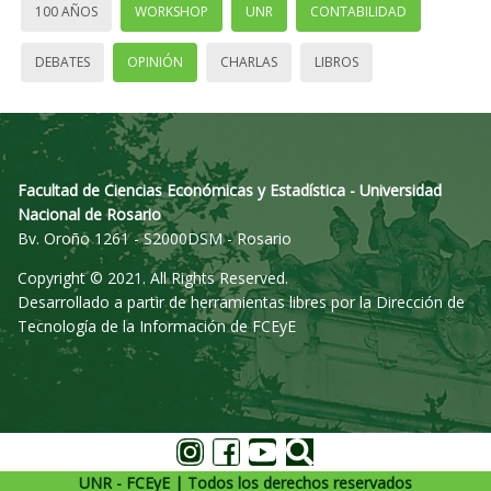
100 AÑOS
WORKSHOP
UNR
CONTABILIDAD
DEBATES
OPINIÓN
CHARLAS
LIBROS
Facultad de Ciencias Económicas y Estadística - Universidad
Nacional de Rosario
Bv. Oroño 1261 - S2000DSM - Rosario
Copyright © 2021. All Rights Reserved.
Desarrollado a partir de herramientas libres por la Dirección de
Tecnología de la Información de FCEyE
UNR - FCEyE | Todos los derechos reservados