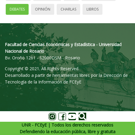
DEBATES
OPINIÓN
CHARLAS
LIBROS
Facultad de Ciencias Económicas y Estadística - Universidad
Nacional de Rosario
Bv. Oroño 1261 - S2000DSM - Rosario
Copyright © 2021. All Rights Reserved.
Desarrollado a partir de herramientas libres por la Dirección de
Tecnología de la Información de FCEyE
UNR - FCEyE | Todos los derechos reservados
Defendiendo la educación pública, libre y gratuita