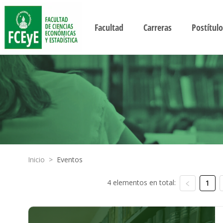
Facultad
Carreras
Postítulo
Inicio
>
Eventos
4 elementos en total:
1