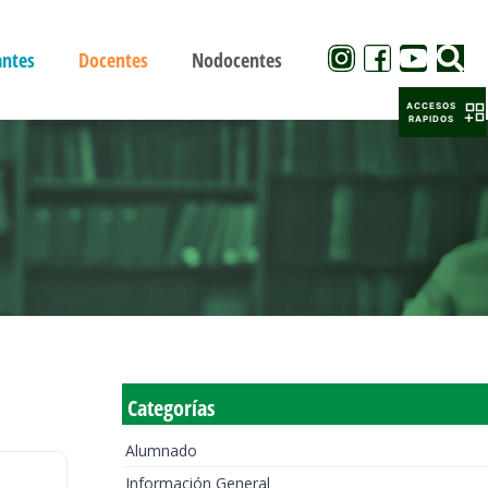
antes
Docentes
Nodocentes
ACCESOS
RAPIDOS
Categorías
Alumnado
Información General