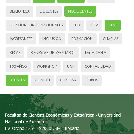
BIBLIOTECA
DOCENTES
NODOCENTES
RELACIONES INTERNACIONALES
I + D
IITEA
IITAE
INGRESANTES
INCLUSIÓN
FORMACIÓN
CHARLAS
BECAS
BIENESTAR UNIVERSITARIO
LEY MICAELA
100 AÑOS
WORKSHOP
UNR
CONTABILIDAD
DEBATES
OPINIÓN
CHARLAS
LIBROS
Facultad de Ciencias Económicas y Estadística - Universidad
Nacional de Rosario
Bv. Oroño 1261 - S2000DSM - Rosario