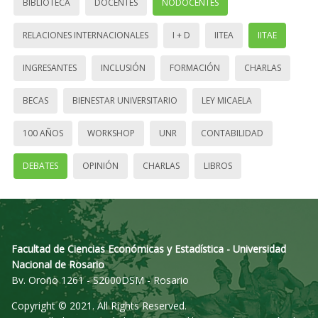
BIBLIOTECA
DOCENTES
NODOCENTES
RELACIONES INTERNACIONALES
I + D
IITEA
IITAE
INGRESANTES
INCLUSIÓN
FORMACIÓN
CHARLAS
BECAS
BIENESTAR UNIVERSITARIO
LEY MICAELA
100 AÑOS
WORKSHOP
UNR
CONTABILIDAD
DEBATES
OPINIÓN
CHARLAS
LIBROS
Facultad de Ciencias Económicas y Estadística - Universidad
Nacional de Rosario
Bv. Oroño 1261 - S2000DSM - Rosario
Copyright © 2021. All Rights Reserved.