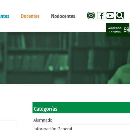
antes
Docentes
Nodocentes
ACCESOS
RAPIDOS
Categorías
Alumnado
Información General