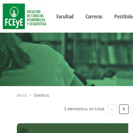
Facultad
Carreras
Postítulo
Inicio
>
Eventos
3 elementos en total:
1