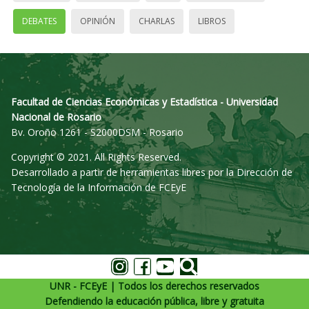
DEBATES
OPINIÓN
CHARLAS
LIBROS
Facultad de Ciencias Económicas y Estadística - Universidad
Nacional de Rosario
Bv. Oroño 1261 - S2000DSM - Rosario
Copyright © 2021. All Rights Reserved.
Desarrollado a partir de herramientas libres por la Dirección de
Tecnología de la Información de FCEyE
UNR - FCEyE | Todos los derechos reservados
Defendiendo la educación pública, libre y gratuita