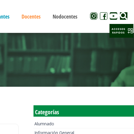
antes
Docentes
Nodocentes
ACCESOS
RAPIDOS
Categorías
Alumnado
Información General