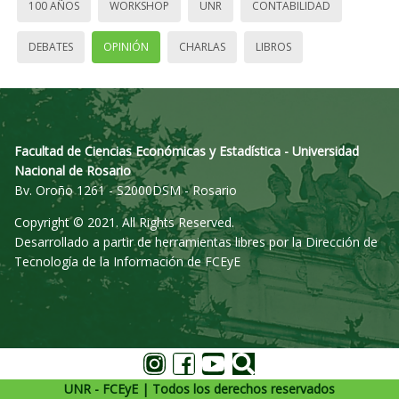
100 AÑOS
WORKSHOP
UNR
CONTABILIDAD
DEBATES
OPINIÓN
CHARLAS
LIBROS
Facultad de Ciencias Económicas y Estadística - Universidad
Nacional de Rosario
Bv. Oroño 1261 - S2000DSM - Rosario
Copyright © 2021. All Rights Reserved.
Desarrollado a partir de herramientas libres por la Dirección de
Tecnología de la Información de FCEyE
UNR - FCEyE | Todos los derechos reservados