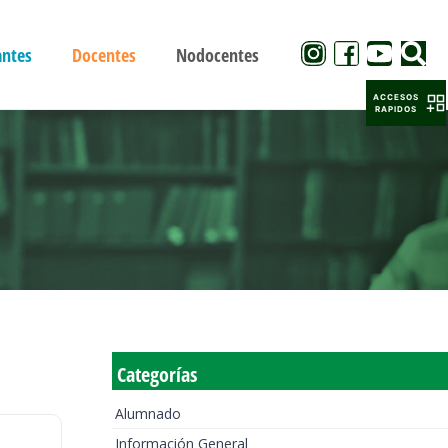
antes
Docentes
Nodocentes
ACCESOS
RAPIDOS
Categorías
Alumnado
Información General