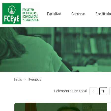
Facultad
Carreras
Postítulo
Inicio
>
Eventos
1 elementos en total:
1