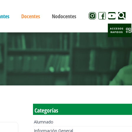
antes
Docentes
Nodocentes
ACCESOS
RAPIDOS
Categorías
Alumnado
Información General