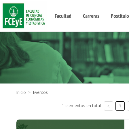
Facultad
Carreras
Postítulo
Inicio
>
Eventos
1 elementos en total:
1