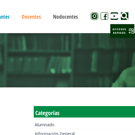
antes
Docentes
Nodocentes
ACCESOS
RAPIDOS
Categorías
Alumnado
Información General