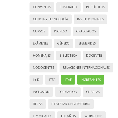
CONVENIOS
POSGRADO
POSTÍTULOS
CIENCIA Y TECNOLOGÍA
INSTITUCIONALES
CURSOS
INGRESO
GRADUADOS
EXÁMENES
GÉNERO
EFEMÉRIDES
HOMENAJES
BIBLIOTECA
DOCENTES
NODOCENTES
RELACIONES INTERNACIONALES
I + D
IITEA
IITAE
INGRESANTES
INCLUSIÓN
FORMACIÓN
CHARLAS
BECAS
BIENESTAR UNIVERSITARIO
LEY MICAELA
100 AÑOS
WORKSHOP