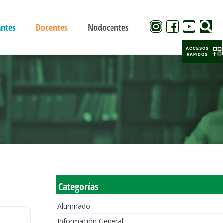
antes
Docentes
Nodocentes
ACCESOS
RAPIDOS
Categorías
Alumnado
Información General