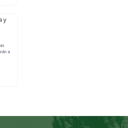
a y
ias
arán a