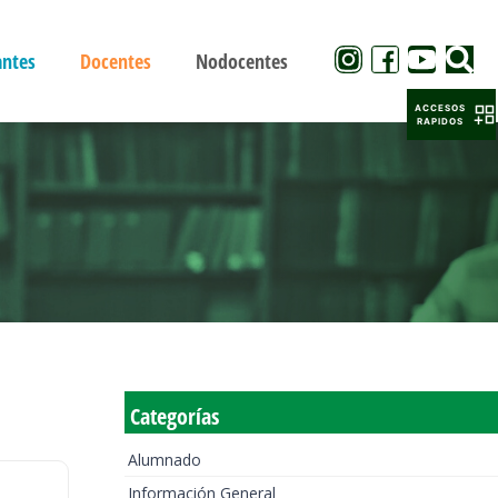
antes
Docentes
Nodocentes
ACCESOS
RAPIDOS
Categorías
Alumnado
Información General