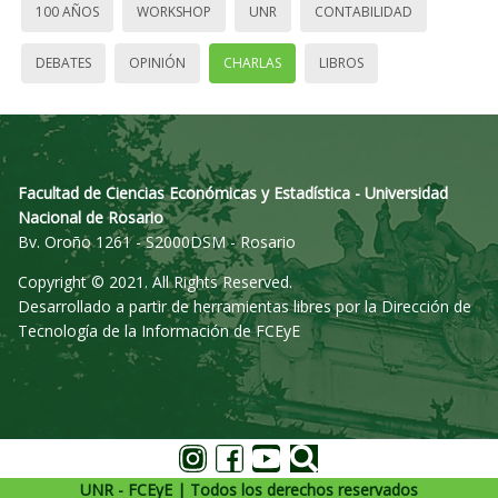
100 AÑOS
WORKSHOP
UNR
CONTABILIDAD
DEBATES
OPINIÓN
CHARLAS
LIBROS
Facultad de Ciencias Económicas y Estadística - Universidad
Nacional de Rosario
Bv. Oroño 1261 - S2000DSM - Rosario
Copyright © 2021. All Rights Reserved.
Desarrollado a partir de herramientas libres por la Dirección de
Tecnología de la Información de FCEyE
UNR - FCEyE | Todos los derechos reservados